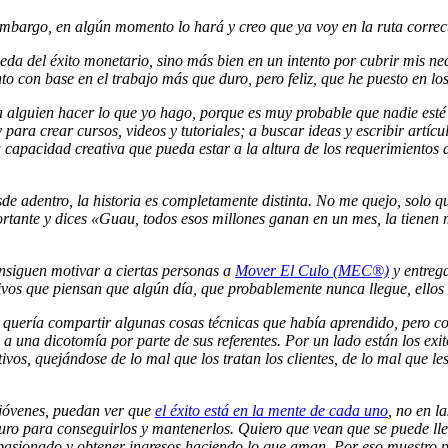
mbargo, en algún momento lo hará y creo que ya voy en la ruta correc
a del éxito monetario, sino más bien en un intento por cubrir mis ne
to con base en el trabajo más que duro, pero feliz, que he puesto en lo
 alguien hacer lo que yo hago, porque es muy probable que nadie esté 
 para crear cursos, videos y tutoriales; a buscar ideas y escribir artí
a capacidad creativa que pueda estar a la altura de los requerimientos d
esde adentro, la historia es completamente distinta. No me quejo, solo 
portante y dices «Guau, todos esos millones ganan en un mes, la tienen 
nsiguen motivar a ciertas personas a
Mover El Culo (MEC®)
y entreg
ivos que piensan que algún día, que probablemente nunca llegue, ellos
quería compartir algunas cosas técnicas que había aprendido, pero c
 a una dicotomía por parte de sus referentes. Por un lado están los exi
tivos, quejándose de lo mal que los tratan los clientes, de lo mal que 
 jóvenes, puedan ver que
el éxito está en la mente de cada uno
, no en l
uro para conseguirlos y mantenerlos. Quiero que vean que se puede ll
 apasionado y obtener ingresos haciendo lo que aman. Por eso muestro p