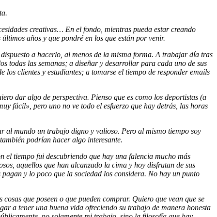
ta.
cesidades creativas… En el fondo, mientras pueda estar creando
s últimos años y que pondré en los que están por venir.
dispuesto a hacerlo, al menos de la misma forma. A trabajar día tras
culos todas las semanas; a diseñar y desarrollar para cada uno de sus
e los clientes y estudiantes; a tomarse el tiempo de responder emails
quiero dar algo de perspectiva. Pienso que es como los deportistas (a
muy fácil», pero uno no ve todo el esfuerzo que hay detrás, las horas
ar al mundo un trabajo digno y valioso. Pero al mismo tiempo soy
 también podrían hacer algo interesante.
on el tiempo fui descubriendo que hay una falencia mucho más
tosos, aquellos que han alcanzado la cima y hoy disfrutan de sus
les pagan y lo poco que la sociedad los considera. No hay un punto
as cosas que poseen o que pueden comprar. Quiero que vean que se
egar a tener una buena vida ofreciendo su trabajo de manera honesta
úblicamente, no solamente mi trabajo, sino la filosofía que hay