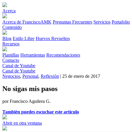
Acerca
Acerca de FranciscoAMK
Preguntas Frecuentes
Servicios
Portafolio
Contenido
Blog
Estilo Libre
Huevos Revueltos
Recursos
Plantillas
Herramientas
Recomendaciones
Contacto
Canal de Youtube
Canal de Youtube
Negocios
,
Personal
,
Reflexión
| 25 de enero de 2017
No sigas mis pasos
por Francisco Aguilera G.
También puedes escuchar este artículo
Abrir en otra ventana