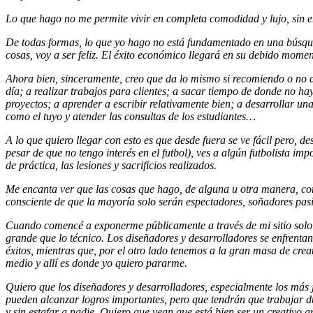
Lo que hago no me permite vivir en completa comodidad y lujo, sin e
De todas formas, lo que yo hago no está fundamentado en una búsqued
cosas, voy a ser feliz. El éxito económico llegará en su debido momen
Ahora bien, sinceramente, creo que da lo mismo si recomiendo o no a
día; a realizar trabajos para clientes; a sacar tiempo de donde no hay
proyectos; a aprender a escribir relativamente bien; a desarrollar un
como el tuyo y atender las consultas de los estudiantes…
A lo que quiero llegar con esto es que desde fuera se ve fácil pero, d
pesar de que no tengo interés en el futbol), ves a algún futbolista im
de práctica, las lesiones y sacrificios realizados.
Me encanta ver que las cosas que hago, de alguna u otra manera, co
consciente de que la mayoría solo serán espectadores, soñadores pas
Cuando comencé a exponerme públicamente a través de mi sitio solo 
grande que lo técnico. Los diseñadores y desarrolladores se enfrentan
éxitos, mientras que, por el otro lado tenemos a la gran masa de crea
medio y allí es donde yo quiero pararme.
Quiero que los diseñadores y desarrolladores, especialmente los más
pueden alcanzar logros importantes, pero que tendrán que trabajar d
y sin estafar a nadie. Quiero que vean que está bien ser un creativo