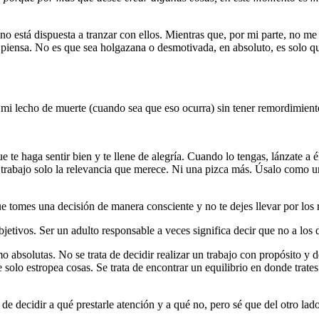
 no está dispuesta a tranzar con ellos. Mientras que, por mi parte, no m
o piensa. No es que sea holgazana o desmotivada, en absoluto, es solo qu
a mi lecho de muerte (cuando sea que eso ocurra) sin tener remordimien
 te haga sentir bien y te llene de alegría. Cuando lo tengas, lánzate a é
u trabajo solo la relevancia que merece. Ni una pizca más. Úsalo como u
ue tomes una decisión de manera consciente y no te dejes llevar por los
jetivos. Ser un adulto responsable a veces significa decir que no a los 
 absolutas. No se trata de decidir realizar un trabajo con propósito y d
 solo estropea cosas. Se trata de encontrar un equilibrio en donde trate
ea de decidir a qué prestarle atención y a qué no, pero sé que del otro l