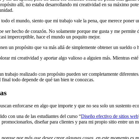
pósito allí, no estaba desarrollando mi creatividad en su máximo potenc
unidad.
todo el mundo, siento que mi trabajo vale la pena, que merece poner un
debe ser hecho de corazón. No solamente porque me gusta y me permite d
 casi imperceptible, hace el mundo un poquito mejor.
ienen un propósito que va más allá de simplemente obtener un sueldo o 
orar mi creatividad y aportar algo valioso a alguien más. Mientras est
un trabajo realizado con propósito pueden ser completamente diferentes. 
l final todo depende de qué tan bien te conozcas.
das
buscan enforcarse en algo que importe y que no sea solo un sustento ec
do con una de las estudiantes del curso “
Diseño efectivo de sitios web
, promocionarlos, diseñar para clientes y para mi propio sitio entre un 
, porque por más que desee crear algunas cosas, en este momento es m