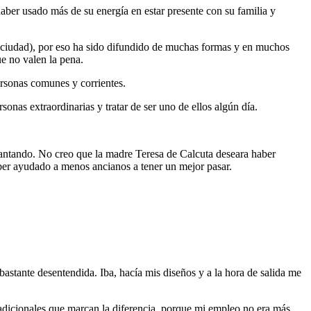
aber usado más de su energía en estar presente con su familia y
a ciudad), por eso ha sido difundido de muchas formas y en muchos
e no valen la pena.
ersonas comunes y corrientes.
onas extraordinarias y tratar de ser uno de ellos algún día.
ntando. No creo que la madre Teresa de Calcuta deseara haber
ber ayudado a menos ancianos a tener un mejor pasar.
astante desentendida. Iba, hacía mis diseños y a la hora de salida me
adicionales que marcan la diferencia, porque mi empleo no era más