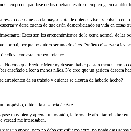
menos tiempo ocupándose de los quehaceres de su empleo y, en cambio, h
atrevo a decir que con la mayor parte de quienes viven y trabajan en l
espertar y darse cuenta de que están desperdiciando su vida en cosas qu
importante: Estos son los arrepentimientos de la gente normal, de las p
 normal, porque no quiero ser uno de ellos. Prefiero observar a las pers
e ellos tiene este arrepentimiento:
os. No creo que Freddie Mercury deseara haber pasado menos tiempo ca
er enseñado a leer a menos niños. No creo que un geriatra deseara ha
e arrepienten de su trabajo y quienes se alegran de haberlo hecho?
un propósito, o bien, la ausencia de éste.
o pasé muy bien y aprendí un montón, la forma de afrontar mi labor era b
de verdad me interesaban.
y ser un aporte, pero no daba ese esfuerzo extra, no ponía esas ganas 