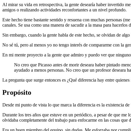
Al mirar su vida en retrospectiva, la gente desearía haber invertido 
amigos o realizando actividades reconfortantes a un nivel profundo.
Este hecho tiene bastante sentido y resuena con muchas personas (me 
canales. Se usa como una manera de sacudir a la masa para hacerlos d
Sin embargo, cuando la gente habla de este hecho, se olvidan de algo 
No sé tú, pero al menos yo no tengo interés de compararme con la gente
En mi mente proyecto a la gente que admiro y puedo ver que ninguno d
No creo que Picasso antes de morir deseara haber pintado men
ayudado a menos personas. No creo que un profesor deseara hab
La pregunta que surge entonces es ¿Qué diferencia hay entre quienes s
Propósito
Desde mi punto de vista lo que marca la diferencia es la existencia de 
Durante los tres años que estuve en un periódico, a pesar de que me l
olvidaba completamente del trabajo para enfocarme en las cosas que 
Era un buen miembro del equipo, sin dudas. Me esforzaba por cumplir 