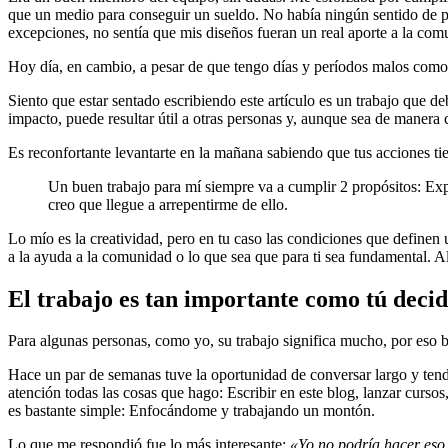
que un medio para conseguir un sueldo. No había ningún sentido de pro
excepciones, no sentía que mis diseños fueran un real aporte a la com
Hoy día, en cambio, a pesar de que tengo días y períodos malos como 
Siento que estar sentado escribiendo este artículo es un trabajo que 
impacto, puede resultar útil a otras personas y, aunque sea de manera
Es reconfortante levantarte en la mañana sabiendo que tus acciones t
Un buen trabajo para mí siempre va a cumplir 2 propósitos: Expl
creo que llegue a arrepentirme de ello.
Lo mío es la creatividad, pero en tu caso las condiciones que definen 
a la ayuda a la comunidad o lo que sea que para ti sea fundamental. A
El trabajo es tan importante como tú deci
Para algunas personas, como yo, su trabajo significa mucho, por eso 
Hace un par de semanas tuve la oportunidad de conversar largo y tendi
atención todas las cosas que hago: Escribir en este blog, lanzar cursos
es bastante simple: Enfocándome y trabajando un montón.
Lo que me respondió fue lo más interesante:
«Yo no podría hacer eso