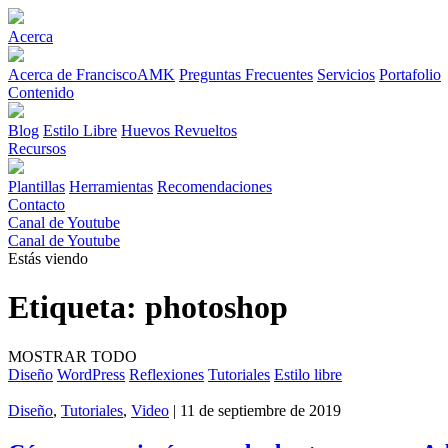
Acerca
Acerca de FranciscoAMK
Preguntas Frecuentes
Servicios
Portafolio
Contenido
Blog
Estilo Libre
Huevos Revueltos
Recursos
Plantillas
Herramientas
Recomendaciones
Contacto
Canal de Youtube
Canal de Youtube
Estás viendo
Etiqueta:
photoshop
MOSTRAR TODO
Diseño
WordPress
Reflexiones
Tutoriales
Estilo libre
Diseño
,
Tutoriales
,
Video
| 11 de septiembre de 2019