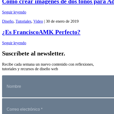
Cómo crear imágenes de dos tonos para 
Seguir leyendo
Diseño
,
Tutoriales
,
Video
| 30 de enero de 2019
¿Es FranciscoAMK Perfecto?
Seguir leyendo
Suscríbete al newsletter.
Recibe cada semana un nuevo contenido con reflexiones,
tutoriales y recursos de diseño web