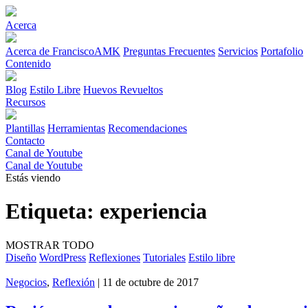
Acerca
Acerca de FranciscoAMK
Preguntas Frecuentes
Servicios
Portafolio
Contenido
Blog
Estilo Libre
Huevos Revueltos
Recursos
Plantillas
Herramientas
Recomendaciones
Contacto
Canal de Youtube
Canal de Youtube
Estás viendo
Etiqueta:
experiencia
MOSTRAR TODO
Diseño
WordPress
Reflexiones
Tutoriales
Estilo libre
Negocios
,
Reflexión
| 11 de octubre de 2017