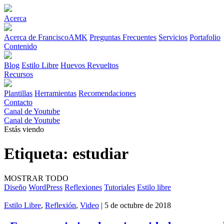
Acerca
Acerca de FranciscoAMK
Preguntas Frecuentes
Servicios
Portafolio
Contenido
Blog
Estilo Libre
Huevos Revueltos
Recursos
Plantillas
Herramientas
Recomendaciones
Contacto
Canal de Youtube
Canal de Youtube
Estás viendo
Etiqueta:
estudiar
MOSTRAR TODO
Diseño
WordPress
Reflexiones
Tutoriales
Estilo libre
Estilo Libre
,
Reflexión
,
Video
| 5 de octubre de 2018