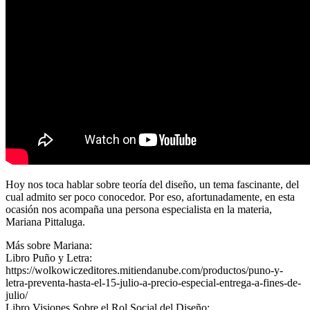
Hoy nos toca hablar sobre teoría del diseño, un tema fascinante, del
cual admito ser poco conocedor. Por eso, afortunadamente, en esta
ocasión nos acompaña una persona especialista en la materia,
Mariana Pittaluga.
Más sobre Mariana:
Libro Puño y Letra:
https://wolkowiczeditores.mitiendanube.com/productos/puno-y-
letra-preventa-hasta-el-15-julio-a-precio-especial-entrega-a-fines-de-
julio/
Libro Visiones Sobre el Rol Social del Diseño: