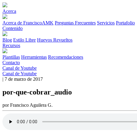
Acerca
Acerca de FranciscoAMK
Preguntas Frecuentes
Servicios
Portafolio
Contenido
Blog
Estilo Libre
Huevos Revueltos
Recursos
Plantillas
Herramientas
Recomendaciones
Contacto
Canal de Youtube
Canal de Youtube
| 7 de marzo de 2017
por-que-cobrar_audio
por Francisco Aguilera G.