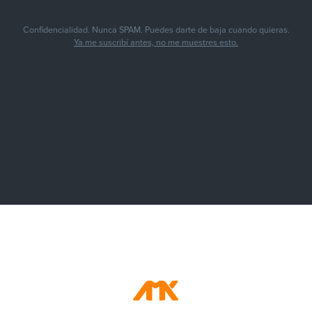
Confidencialidad. Nunca SPAM. Puedes darte de baja cuando quieras.
Ya me suscribí antes, no me muestres esto.