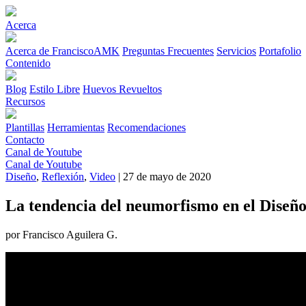
Acerca
Acerca de FranciscoAMK
Preguntas Frecuentes
Servicios
Portafolio
Contenido
Blog
Estilo Libre
Huevos Revueltos
Recursos
Plantillas
Herramientas
Recomendaciones
Contacto
Canal de Youtube
Canal de Youtube
Diseño
,
Reflexión
,
Video
| 27 de mayo de 2020
La tendencia del neumorfismo en el Diseñ
por Francisco Aguilera G.