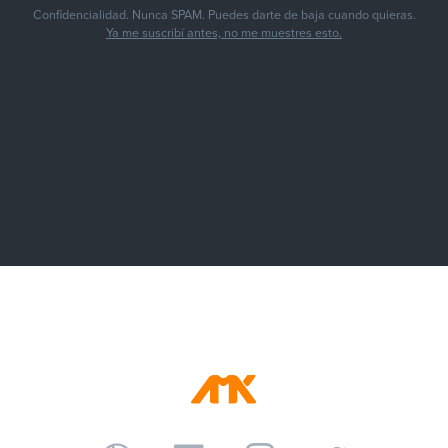
Confidencialidad. Nunca SPAM. Puedes darte de baja cuando quieras.
Ya me suscribí antes, no me muestres esto.