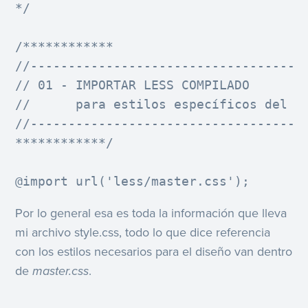
*/

/************

//-------------------------------------
// 01 - IMPORTAR LESS COMPILADO

//      para estilos específicos del te
//-------------------------------------
************/

@import url('less/master.css');
Por lo general esa es toda la información que lleva
mi archivo style.css, todo lo que dice referencia
con los estilos necesarios para el diseño van dentro
de
master.css
.