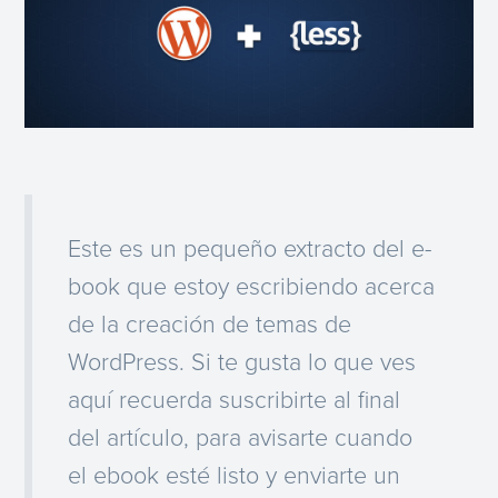
Este es un pequeño extracto del e-
book que estoy escribiendo acerca
de la creación de temas de
WordPress. Si te gusta lo que ves
aquí recuerda suscribirte al final
del artículo, para avisarte cuando
el ebook esté listo y enviarte un