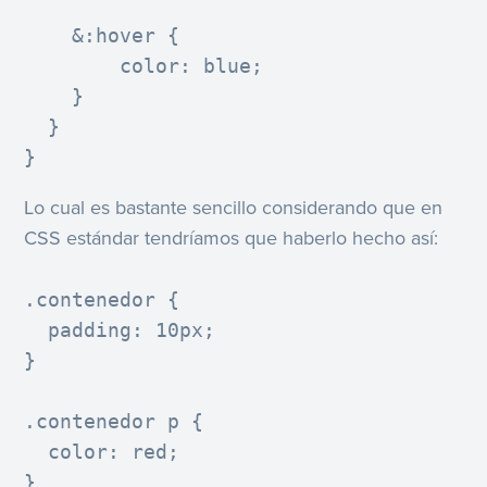
    &:hover {

        color: blue;

    }

  }

}
Lo cual es bastante sencillo considerando que en
CSS estándar tendríamos que haberlo hecho así:
.contenedor {

  padding: 10px;

}

.contenedor p {

  color: red;

}
