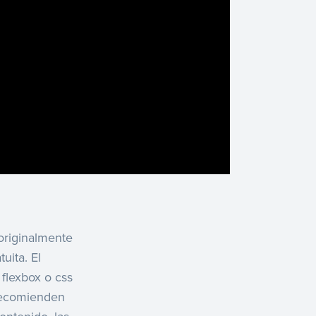
originalmente
uita. El
flexbox o css
 recomienden