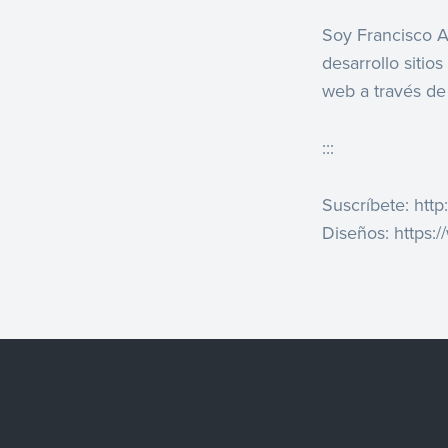
Soy Francisco A
desarrollo siti
web a través de 
:::
Suscríbete: htt
Diseños: https: