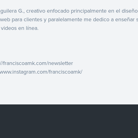
guilera G., creativo enfocado principalmente en el diseñ
os web para clientes y paralelamente me dedico a enseñar 
videos en línea.
p://franciscoamk.com/newsletter
//www.instagram.com/franciscoamk/