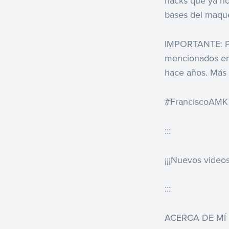
hacks que ya no
bases del maqu
IMPORTANTE: Pro
mencionados en 
hace años. Más 
#FranciscoAMK
:::
¡¡¡Nuevos videos
:::
ACERCA DE MÍ