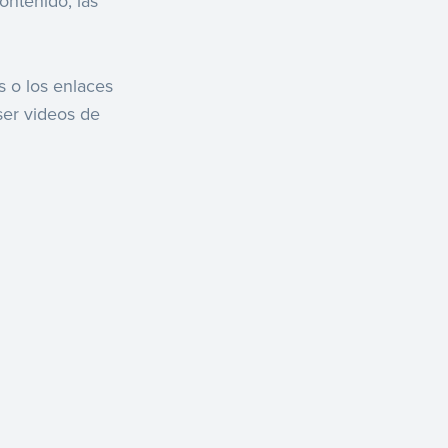
ontenido, las
 o los enlaces
ser videos de