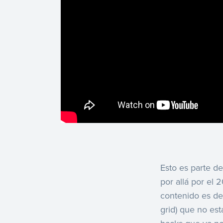
Esto es parte 
por allá por el 
contenido es de
grid) que no es