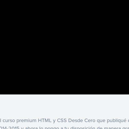
del curso premium HTML y CSS Desde Cero que publiqué 
2014-2015 y ahora lo pongo a tu disposición de manera grat