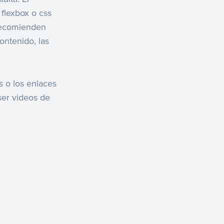
flexbox o css
 recomienden
ontenido, las
 o los enlaces
ser videos de