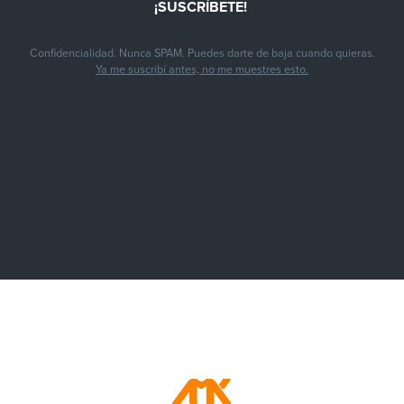
Confidencialidad. Nunca SPAM. Puedes darte de baja cuando quieras.
Ya me suscribí antes, no me muestres esto.