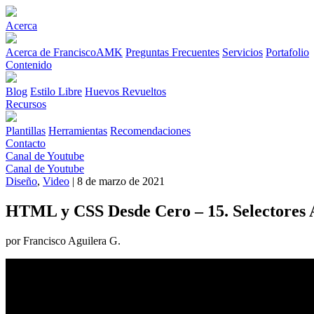
Acerca
Acerca de FranciscoAMK
Preguntas Frecuentes
Servicios
Portafolio
Contenido
Blog
Estilo Libre
Huevos Revueltos
Recursos
Plantillas
Herramientas
Recomendaciones
Contacto
Canal de Youtube
Canal de Youtube
Diseño
,
Video
| 8 de marzo de 2021
HTML y CSS Desde Cero – 15. Selectores
por Francisco Aguilera G.