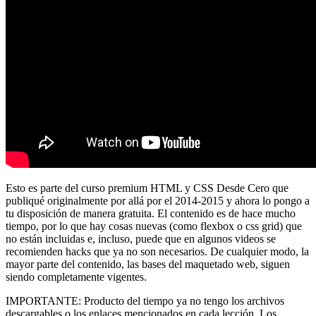
Esto es parte del curso premium HTML y CSS Desde Cero que
publiqué originalmente por allá por el 2014-2015 y ahora lo pongo a
tu disposición de manera gratuita. El contenido es de hace mucho
tiempo, por lo que hay cosas nuevas (como flexbox o css grid) que
no están incluidas e, incluso, puede que en algunos videos se
recomienden hacks que ya no son necesarios. De cualquier modo, la
mayor parte del contenido, las bases del maquetado web, siguen
siendo completamente vigentes.
IMPORTANTE: Producto del tiempo ya no tengo los archivos
descargables o los enlaces mencionados en cada lección. Los