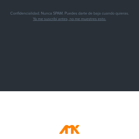
Confidencialidad. Nunca SPAM. Puedes darte de baja cuando quieras.
Ya me suscribí antes, no me muestres esto.