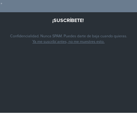
Confidencialidad. Nunca SPAM. Puedes darte de baja cuando quieras.
Ya me suscribí antes, no me muestres esto.