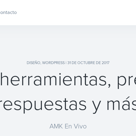
ontacto
DISEÑO
,
WORDPRESS
| 31 DE OCTUBRE DE 2017
herramientas, pr
respuestas y má
AMK En Vivo