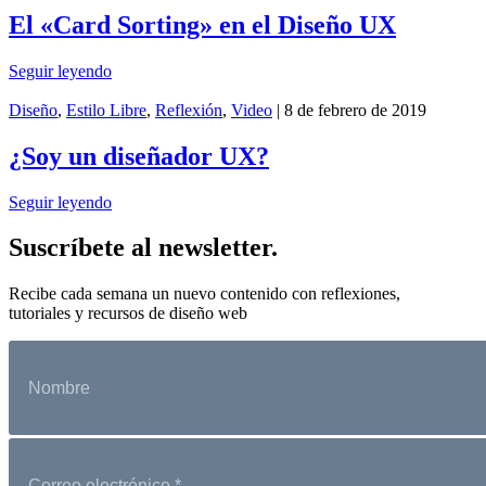
El «Card Sorting» en el Diseño UX
Seguir leyendo
Diseño
,
Estilo Libre
,
Reflexión
,
Video
| 8 de febrero de 2019
¿Soy un diseñador UX?
Seguir leyendo
Suscríbete al newsletter.
Recibe cada semana un nuevo contenido con reflexiones,
tutoriales y recursos de diseño web