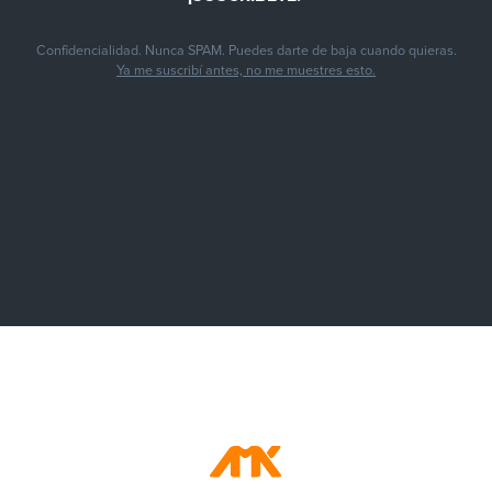
Confidencialidad. Nunca SPAM. Puedes darte de baja cuando quieras.
Ya me suscribí antes, no me muestres esto.