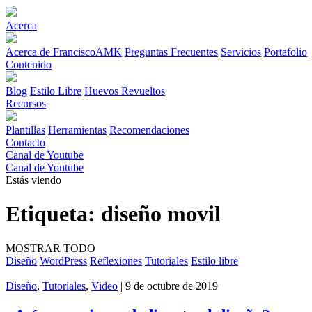
Acerca
Acerca de FranciscoAMK
Preguntas Frecuentes
Servicios
Portafolio
Contenido
Blog
Estilo Libre
Huevos Revueltos
Recursos
Plantillas
Herramientas
Recomendaciones
Contacto
Canal de Youtube
Canal de Youtube
Estás viendo
Etiqueta:
diseño movil
MOSTRAR TODO
Diseño
WordPress
Reflexiones
Tutoriales
Estilo libre
Diseño
,
Tutoriales
,
Video
| 9 de octubre de 2019