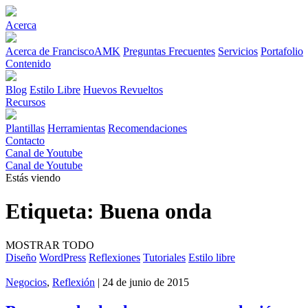
Acerca
Acerca de FranciscoAMK
Preguntas Frecuentes
Servicios
Portafolio
Contenido
Blog
Estilo Libre
Huevos Revueltos
Recursos
Plantillas
Herramientas
Recomendaciones
Contacto
Canal de Youtube
Canal de Youtube
Estás viendo
Etiqueta:
Buena onda
MOSTRAR TODO
Diseño
WordPress
Reflexiones
Tutoriales
Estilo libre
Negocios
,
Reflexión
| 24 de junio de 2015