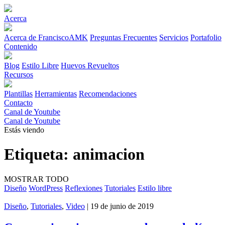
Acerca
Acerca de FranciscoAMK
Preguntas Frecuentes
Servicios
Portafolio
Contenido
Blog
Estilo Libre
Huevos Revueltos
Recursos
Plantillas
Herramientas
Recomendaciones
Contacto
Canal de Youtube
Canal de Youtube
Estás viendo
Etiqueta:
animacion
MOSTRAR TODO
Diseño
WordPress
Reflexiones
Tutoriales
Estilo libre
Diseño
,
Tutoriales
,
Video
| 19 de junio de 2019