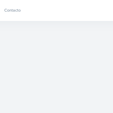
Contacto
| 29 DE SEPTIEMBRE DE 2015
mec-social
por Francisco Aguilera G.