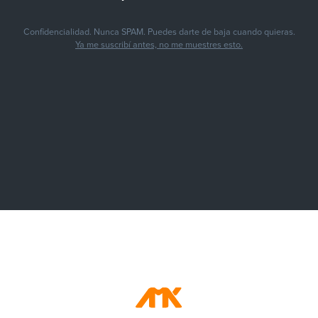
Confidencialidad. Nunca SPAM. Puedes darte de baja cuando quieras.
Ya me suscribí antes, no me muestres esto.