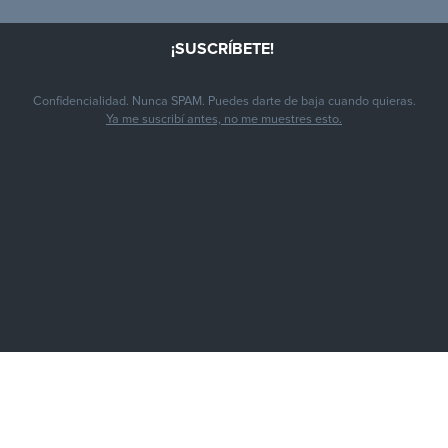
Confidencialidad. Nunca SPAM. Puedes darte de baja cuando quieras.
Ya me suscribí antes, no me muestres esto.