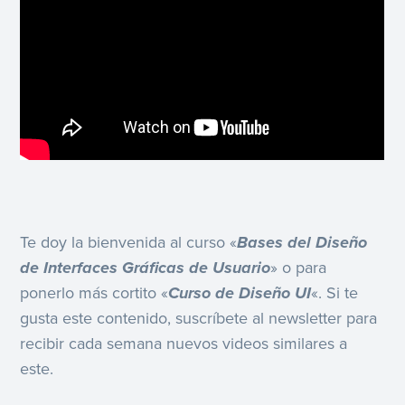
Te doy la bienvenida al curso «
Bases del Diseño
de Interfaces Gráficas de Usuario
» o para
ponerlo más cortito «
Curso de Diseño UI
«. Si te
gusta este contenido, suscríbete al newsletter para
recibir cada semana nuevos videos similares a
este.