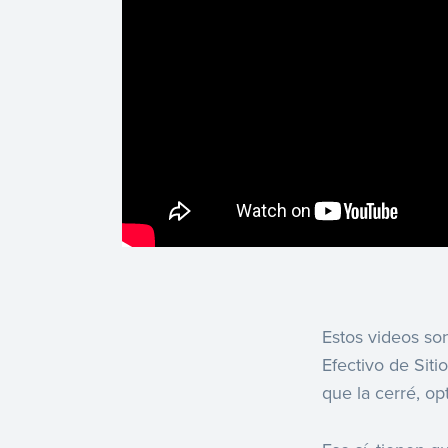
Estos videos so
Efectivo de Siti
que la cerré, op