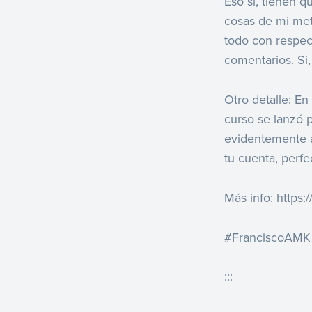
Eso sí, tienen q
cosas de mi met
todo con respec
comentarios. Si, 
Otro detalle: En
curso se lanzó 
evidentemente a
tu cuenta, perfe
Más info: https
#FranciscoAMK
:::