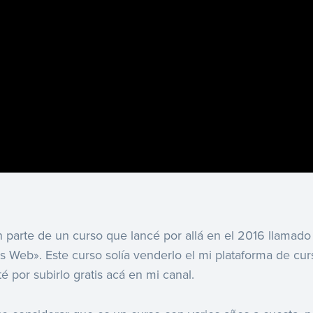
n parte de un curso que lancé por allá en el 2016 llamad
os Web». Este curso solía venderlo el mi plataforma de cu
té por subirlo gratis acá en mi canal.