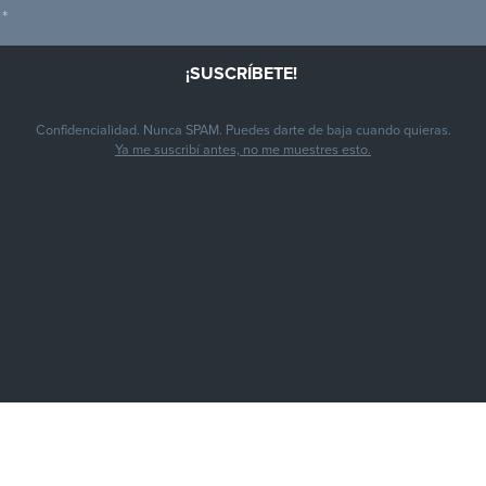
Confidencialidad. Nunca SPAM. Puedes darte de baja cuando quieras.
Ya me suscribí antes, no me muestres esto.