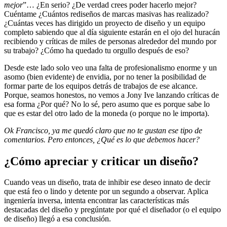
mejor
”… ¿En serio? ¿De verdad crees poder hacerlo mejor?
Cuéntame ¿Cuántos rediseños de marcas masivas has realizado?
¿Cuántas veces has dirigido un proyecto de diseño y un equipo
completo sabiendo que al día siguiente estarán en el ojo del huracán
recibiendo y críticas de miles de personas alrededor del mundo por
su trabajo? ¿Cómo ha quedado tu orgullo después de eso?
Desde este lado solo veo una falta de profesionalismo enorme y un
asomo (bien evidente) de envidia, por no tener la posibilidad de
formar parte de los equipos detrás de trabajos de ese alcance.
Porque, seamos honestos, no vemos a Jony Ive lanzando críticas de
esa forma ¿Por qué? No lo sé, pero asumo que es porque sabe lo
que es estar del otro lado de la moneda (o porque no le importa).
Ok Francisco, ya me quedó claro que no te gustan ese tipo de
comentarios. Pero entonces, ¿Qué es lo que debemos hacer?
¿Cómo apreciar y criticar un diseño?
Cuando veas un diseño, trata de inhibir ese deseo innato de decir
que está feo o lindo y detente por un segundo a observar. Aplica
ingeniería inversa, intenta encontrar las características más
destacadas del diseño y pregúntate por qué el diseñador (o el equipo
de diseño) llegó a esa conclusión.