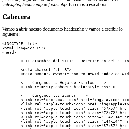
index.php
,
header.php
ni
footer.php
. Pasemos a eso ahora.
Cabecera
Vamos a abrir nuestro documento header.php y vamos a escribir lo
siguiente:
<!DOCTYPE html>

<html lang="es_ES">

<head>

	<title>Nombre del sitio | Descripción del sitio</title>

	<meta charset="utf-8">

	<meta name="viewport" content="width=device-width, initial-scale=1.0, maximum-scale=1.0, user-scalable=0">

	<!-- Cargando la Hoja de Estilos  -->

	<link rel="stylesheet" href="style.css" >

	<!-- Cargando los íconos  -->

	<link rel="shortcut icon" href="img/favicon.ico" type="image/x-icon" />

	<link rel="apple-touch-icon" href="img/apple-touch-icon.png" />

	<link rel="apple-touch-icon" sizes="57x57" href="img/apple-touch-icon-57x57.png" />

	<link rel="apple-touch-icon" sizes="72x72" href="img/apple-touch-icon-72x72.png" />

	<link rel="apple-touch-icon" sizes="114x114" href="img/apple-touch-icon-114x114.png" />

	<link rel="apple-touch-icon" sizes="144x144" href="img/apple-touch-icon-144x144.png" />

	<link rel="apple-touch-icon" sizes="57x57" href="img/apple-touch-icon-60x60.png" />
