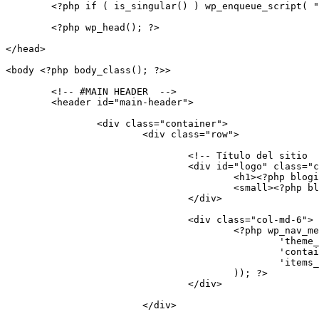
	<?php if ( is_singular() ) wp_enqueue_script( "comment-reply" ); ?>

	<?php wp_head(); ?>

</head>

<body <?php body_class(); ?>>

	<!-- #MAIN HEADER  -->

	<header id="main-header">

		<div class="container">

			<div class="row">

				<!-- Título del sitio  -->	

				<div id="logo" class="col-md-6">

					<h1><?php bloginfo('name');?><br>

					<small><?php bloginfo('description'); ?></small></h1>

				</div>

				<div class="col-md-6">

					<?php wp_nav_menu(array(

						'theme_location'  => 'menu-principal',

						'container'       => 'nav',

						'items_wrap'      => '<ul id="%1$s" class="%2$s nav nav-pills">%3$s</ul>'

					)); ?> 

				</div>

			</div>
