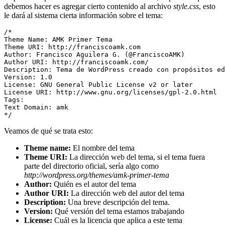
debemos hacer es agregar cierto contenido al archivo
style.css
, esto
le dará al sistema cierta información sobre el tema:
/*

Theme Name: AMK Primer Tema

Theme URI: http://franciscoamk.com

Author: Francisco Aguilera G. (@FranciscoAMK)

Author URI: http://franciscoamk.com/

Description: Tema de WordPress creado con propósitos ed
Version: 1.0

License: GNU General Public License v2 or later

License URI: http://www.gnu.org/licenses/gpl-2.0.html

Tags: 

Text Domain: amk

*/
Veamos de qué se trata esto:
Theme name:
El nombre del tema
Theme URI:
La dirección web del tema, si el tema fuera
parte del directorio oficial, sería algo como
http://wordpress.org/themes/amk-primer-tema
Author:
Quién es el autor del tema
Author URI:
La dirección web del autor del tema
Description:
Una breve descripción del tema.
Version:
Qué versión del tema estamos trabajando
License:
Cuál es la licencia que aplica a este tema