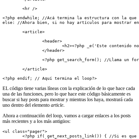
	<hr />

<?php endwhile; //Acá termina la estructura con la que 
else: //Ahora bien, si no hay artículos para mostrar en
	<article>

		<header>

			<h2><?php _e('Este contenido no está disponible', 'amk'); //Un simple título ?></h2>

		</header>

		<?php get_search_form(); //Llama un formulario de búsqueda  ?>

	</article>

<?php endif; // Aquí termina el loop?>
EL código tiene varias líneas con la explicación de lo que hace cada
una de las funciones, pero lo que hace este código básicamente es
buscar si hay posts para mostrar y mientras los haya, mostrará cada
uno dentro del elemento
article
.
Ahora a continuación del loop, vamos a cargar enlaces a los posts
más recientes y a los más antigüos:
<ul class="pager">

	<?php if( get_next_posts_link()) { //Si es que hay más posts anteriores ?>
