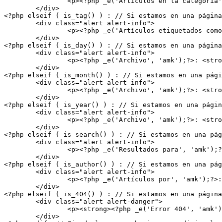
		<p><?php _e('Artículos en la categoría', 'amk');?>: <strong><?php single_cat_title(); //Muestra el nombre de la categoría ?></strong></p>

	</div>

<?php elseif ( is_tag() ) : // Si estamos en una página
	<div class="alert alert-info">

		<p><?php _e('Artículos etiquetados como', 'amk');?>: <strong><?php single_tag_title(); //Muestra el nombre de la etiqueta ?></strong></p>

	</div>

<?php elseif ( is_day() ) : // Si estamos en una página
	<div class="alert alert-info">

		<p><?php _e('Archivo', 'amk');?>: <strong><?php the_date(); //Muestra la fecha del archivo ?></strong></p>

	</div>

<?php elseif ( is_month() ) : // Si estamos en una pági
	<div class="alert alert-info">

		<p><?php _e('Archivo', 'amk');?>: <strong><?php the_date('F Y'); //Muestra la fecha del archivo (mes y año) ?></strong></p>

	</div>

<?php elseif ( is_year() ) : // Si estamos en una págin
	<div class="alert alert-info">

		<p><?php _e('Archivo', 'amk');?>: <strong><?php the_date('Y'); //Muestra la fecha del archivo (año) ?></strong></p>

	</div>

<?php elseif ( is_search() ) : // Si estamos en una pág
	<div class="alert alert-info">

		<p><?php _e('Resultados para', 'amk');?>: <strong><?php echo the_search_query(); ////Muestra el término por el que se ha realizado la búsqueda ?></strong></p>

	</div>

<?php elseif ( is_author() ) : // Si estamos en una pág
	<div class="alert alert-info">

		<p><?php _e('Artículos por', 'amk');?>: <strong><?php $curauth = (isset($_GET['author_name'])) ? get_user_by('slug', $author_name) : get_userdata(intval($author)); echo $curauth->display_name; //Muestra el nombre del autor ?></strong></p>

	</div>

<?php elseif ( is_404() ) : // Si estamos en una página
	<div class="alert alert-danger">

		<p><strong><?php _e('Error 404', 'amk');?>:</strong> <?php _e('Página no encontrada', 'amk');?></p>

	</div>
