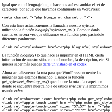
Igual que con el lenguaje lo que hacemos acá es cambiar el set de
caracteres, por aquel que hayamos configurado en WordPress:
<meta charset="<?php bloginfo('charset');?>">
Con esta línea actualizaremos la llamada a nuestro
style.css
utilizando la función
bloginfo(‘stylesheet_url’)
. Como te darás
cuenta, es tercera vez que utilizamos esta función pero pasándole
diferentes parámetros:
<link rel="stylesheet" href="<?php bloginfo('stylesheet
La función
bloginfo()
lo que hace es imprimir en el HTML cierta
información de nuestro sitio, como el nombre, la descripción, etc. Si
quieres saber más puedes
darle un vistazo en el codex
.
Ahora actualizaremos la ruta para que WordPress encuentre las
imágenes que estamos llamando. Usamos la función
get_stylesheet_directory_uri()
que obtiene la ruta a la carpeta en
donde se encuentra nuestra hoja de estilos
style.css
y la imprimimos
usando
echo
:
<link rel="shortcut icon" href="<?php echo get_styleshe
<link rel="apple-touch-icon" href="<?php echo get_style
<link rel="apple-touch-icon" sizes="57x57" href="<?php 
<link rel="apple-touch-icon" sizes="72x72" href="<?php 