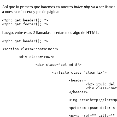
Así que lo primero que haremos en nuestro
index.php
va a ser llamar
a nuestra cabecera y pie de página:
<?php get_header(); ?>

<?php get_footer(); ?>
Luego, entre estas 2 llamadas insertaremos algo de HTML:
<?php get_header(); ?>

<section class="container">

	<div class="row">

		<div class="col-md-8">

			<article class="clearfix">

				<header>

					<h2>Título del artículo</h2>

					<div class="meta">15 marzo, 2012 &bull; <a href="">Categoría</a></div>

				</header>

				<img src="http://lorempixel.com/150/150" alt="" class="" />

				<p>Lorem ipsum dolor sit amet, consectetur adipisicing elit, sed do eiusmod tempor incididunt ut labore et dolore magna aliqua. Ut enim ad minim veniam, quis nostrud exercitation ullamco laboris nisi ut aliquip ex ea commodo consequat. Duis aute irure dolor in reprehenderit in voluptate velit esse cillum dolore eu fugiat nulla pariatur. Excepteur sint occaecat cupidatat non proident, sunt in culpa qui officia deserunt mollit anim id est laborum.</p>

				<p><a href="" title="" class="btn btn-default">Ver más</a></p>
