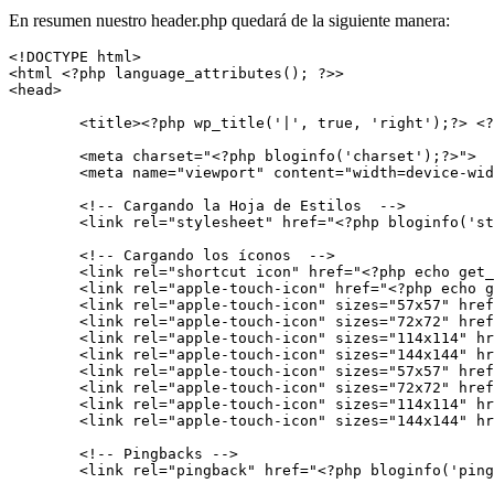
En resumen nuestro header.php quedará de la siguiente manera:
<!DOCTYPE html>

<html <?php language_attributes(); ?>>

<head>

	<title><?php wp_title('|', true, 'right');?> <?php bloginfo('name'); ?></title>

	<meta charset="<?php bloginfo('charset');?>">

	<meta name="viewport" content="width=device-width, initial-scale=1.0, maximum-scale=1.0, user-scalable=0">

	<!-- Cargando la Hoja de Estilos  -->

	<link rel="stylesheet" href="<?php bloginfo('stylesheet_url'); ?>" >

	<!-- Cargando los íconos  -->

	<link rel="shortcut icon" href="<?php echo get_stylesheet_directory_uri(); ?>/img/favicon.ico" type="image/x-icon" />

	<link rel="apple-touch-icon" href="<?php echo get_stylesheet_directory_uri(); ?>/img/apple-touch-icon.png" />

	<link rel="apple-touch-icon" sizes="57x57" href="<?php echo get_stylesheet_directory_uri(); ?>/img/apple-touch-icon-57x57.png" />

	<link rel="apple-touch-icon" sizes="72x72" href="<?php echo get_stylesheet_directory_uri(); ?>/img/apple-touch-icon-72x72.png" />

	<link rel="apple-touch-icon" sizes="114x114" href="<?php echo get_stylesheet_directory_uri(); ?>/img/apple-touch-icon-114x114.png" />

	<link rel="apple-touch-icon" sizes="144x144" href="<?php echo get_stylesheet_directory_uri(); ?>/img/apple-touch-icon-144x144.png" />

	<link rel="apple-touch-icon" sizes="57x57" href="<?php echo get_stylesheet_directory_uri(); ?>/img/apple-touch-icon-60x60.png" />

	<link rel="apple-touch-icon" sizes="72x72" href="<?php echo get_stylesheet_directory_uri(); ?>/img/apple-touch-icon-120x120.png" />

	<link rel="apple-touch-icon" sizes="114x114" href="<?php echo get_stylesheet_directory_uri(); ?>/img/apple-touch-icon-76x76.png" />

	<link rel="apple-touch-icon" sizes="144x144" href="<?php echo get_stylesheet_directory_uri(); ?>/img/apple-touch-icon-152x152.png" />

	<!-- Pingbacks -->

	<link rel="pingback" href="<?php bloginfo('pingback_url'); ?>" />
