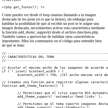
<?php get_footer(); ?>
Como puedes ver desde el loop estamos llamando a la imagen
destacada de los posts (si es que la tienen), sin embargo para
habilitar la posibilidad de que al escribir un post se le asigne una
imagen destacada, necesitaremos activar esta característica mediante
la función
add_theme_support()
desde el archivo
functions.php
.
También vamos a aprovechar de habilitar otras características
importantes. Mira los comentarios en el código para entender bien
de qué se trata:
//-----------------------------------------------------
// CARACTERÍSTICAS DEL TEMA

//-----------------------------------------------------
// Ajustar el máximo ancho de las imagenes de acuerdo a
if ( ! isset( $content_width ) )

	$content_width = 750; //El ancho máximo será de 750 pixeles

// Creamos una función para registrar algunas caracterí
function amk_theme_features()  {

	// Permitimos que el sitio soporte RSS Automáticos

	add_theme_support( 'automatic-feed-links' );

	// Permitimos qe el tema soporte imagenes destacadas

	add_theme_support( 'post-thumbnails');	
