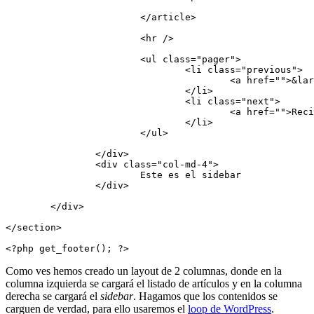
			</article>

			<hr />

			<ul class="pager">

				<li class="previous">

					<a href="">&larr; Anteriores</a>

				</li>

				<li class="next">

					<a href="">Recientes &rarr;</a>

				</li>

			</ul>

		</div>

		<div class="col-md-4">

			Este es el sidebar

		</div>

	</div>

</section>

<?php get_footer(); ?>
Como ves hemos creado un layout de 2 columnas, donde en la
columna izquierda se cargará el listado de artículos y en la columna
derecha se cargará el
sidebar
. Hagamos que los contenidos se
carguen de verdad, para ello usaremos el
loop de WordPress
.