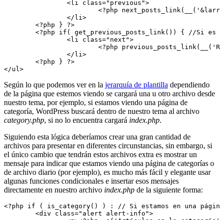
		<li class="previous">

			<?php next_posts_link(__('&larr; Anteriores', 'amk')); //Muestra un enlace a los posts anteriores ?>

		</li>

	<?php } ?>

	<?php if( get_previous_posts_link()) { //Si es que hay más posts más recientes ?>

		<li class="next">

			<?php previous_posts_link(__('Recientes &rarr;', 'amk'));  //Muestra un enlace a los posts más recientes?>

		</li>

	<?php } ?>

</ul>
Según lo que podemos ver en la
jerarquía de plantilla
dependiendo
de la página que estemos viendo se cargará una u otro archivo desde
nuestro tema, por ejemplo, si estamos viendo una página de
categoría, WordPress buscará dentro de nuestro tema al archivo
category.php
, si no lo encuentra cargará
index.php
.
Siguiendo esta lógica deberíamos crear una gran cantidad de
archivos para presentar en diferentes circunstancias, sin embargo, si
el único cambio que tendrán estos archivos extra es mostrar un
mensaje para indicar que estamos viendo una página de categorías o
de archivo diario (por ejemplo), es mucho más fácil y elegante usar
algunas funciones condicionales e insertar esos mensajes
directamente en nuestro archivo
index.php
de la siguiente forma:
<?php if ( is_category() ) : // Si estamos en una págin
	<div class="alert alert-info">
