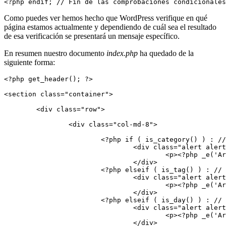
<?php endif; // Fin de las comprobaciones condicionales
Como puedes ver hemos hecho que WordPress verifique en qué
página estamos actualmente y dependiendo de cuál sea el resultado
de esa verificación se presentará un mensaje específico.
En resumen nuestro documento
index.php
ha quedado de la
siguiente forma:
<?php get_header(); ?>

<section class="container">

	<div class="row">

		<div class="col-md-8">

			<?php if ( is_category() ) : // Si estamos en una página de categoría?>

				<div class="alert alert-info">

					<p><?php _e('Artículos en la categoría', 'amk');?>: <strong><?php single_cat_title(); //Muestra el nombre de la categoría ?></strong></p>

				</div>

			<?php elseif ( is_tag() ) : // Si estamos en una página de etiqueta?>

				<div class="alert alert-info">

					<p><?php _e('Artículos etiquetados como', 'amk');?>: <strong><?php single_tag_title(); //Muestra el nombre de la etiqueta ?></strong></p>

				</div>

			<?php elseif ( is_day() ) : // Si estamos en una página de archivo diario?>

				<div class="alert alert-info">

					<p><?php _e('Archivo', 'amk');?>: <strong><?php the_date(); //Muestra la fecha del archivo ?></strong></p>

				</div>
