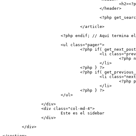
						<h2><?php _e('Este contenido no está disponible', 'amk'); //Un simple título ?></h2>

					</header>

					<?php get_search_form(); //Llama un formulario de búsqueda  ?>

				</article>

			<?php endif; // Aquí termina el loop?>

			<ul class="pager">

				<?php if( get_next_posts_link()) { //Si es que hay más posts anteriores ?>

					<li class="previous">

						<?php next_posts_link(__('&larr; Anteriores', 'amk')); //Muestra un enlace a los posts anteriores ?>

					</li>

				<?php } ?>

				<?php if( get_previous_posts_link()) { //Si es que hay más posts más recientes ?>

					<li class="next">

						<?php previous_posts_link(__('Recientes &rarr;', 'amk'));  //Muestra un enlace a los posts más recientes?>

					</li>

				<?php } ?>

			</ul>

		</div>

		<div class="col-md-4">

			Este es el sidebar

		</div>

	</div>

</section>
