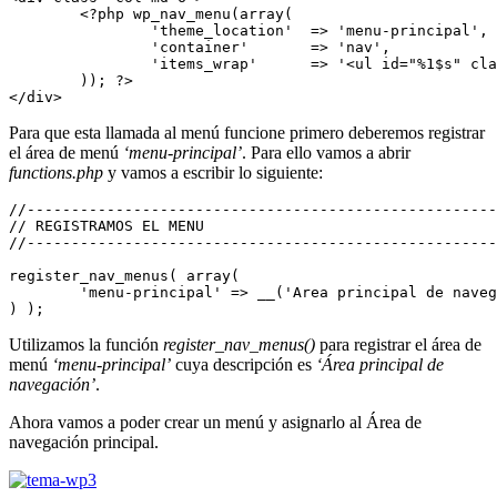
	<?php wp_nav_menu(array(

		'theme_location'  => 'menu-principal',

		'container'       => 'nav',

		'items_wrap'      => '<ul id="%1$s" class="%2$s nav nav-pills">%3$s</ul>'

	)); ?> 

</div>
Para que esta llamada al menú funcione primero deberemos registrar
el área de menú
‘menu-principal’
. Para ello vamos a abrir
functions.php
y vamos a escribir lo siguiente:
//-----------------------------------------------------
// REGISTRAMOS EL MENU

//-----------------------------------------------------
register_nav_menus( array(

	'menu-principal' => __('Area principal de navegación', 'amk')

) );
Utilizamos la función
register_nav_menus()
para registrar el área de
menú
‘menu-principal’
cuya descripción es
‘Área principal de
navegación’
.
Ahora vamos a poder crear un menú y asignarlo al Área de
navegación principal.