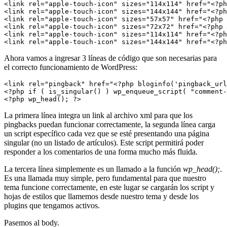
<link rel="apple-touch-icon" sizes="114x114" href="<?ph
<link rel="apple-touch-icon" sizes="144x144" href="<?ph
<link rel="apple-touch-icon" sizes="57x57" href="<?php 
<link rel="apple-touch-icon" sizes="72x72" href="<?php 
<link rel="apple-touch-icon" sizes="114x114" href="<?ph
<link rel="apple-touch-icon" sizes="144x144" href="<?ph
Ahora vamos a ingresar 3 líneas de código que son necesarias para
el correcto funcionamiento de WordPress:
<link rel="pingback" href="<?php bloginfo('pingback_url
<?php if ( is_singular() ) wp_enqueue_script( "comment-
<?php wp_head(); ?>
La primera línea integra un link al archivo xml para que los
pingbacks puedan funcionar correctamente, la segunda línea carga
un script específico cada vez que se esté presentando una página
singular (no un listado de artículos). Este script permitirá poder
responder a los comentarios de una forma mucho más fluida.
La tercera línea simplemente es un llamado a la función
wp_head();
.
Es una llamada muy simple, pero fundamental para que nuestro
tema funcione correctamente, en este lugar se cargarán los script y
hojas de estilos que llamemos desde nuestro tema y desde los
plugins que tengamos activos.
Pasemos al body.