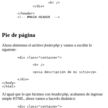
			<hr />

		</div>

	</header>

	<!-- #MAIN HEADER  -->
Pie de página
Ahora abriremos el archivo
footer.php
y vamos a escribir lo
siguiente:
	<div class="container">

		<hr />

		<p>La descripción de mi sitio</p>

	</div>

</body>

</html>
Al igual que lo que hicimos con
header.php
, acabamos de ingresar
simple HTML, ahora vamos a hacerlo dinámico:
	<div class="container">
