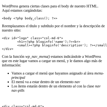
WordPress genera ciertas clases para el body de nuestro HTML.
Aquí estamos cargándolas:
<body <?php body_class(); ?>>
Reemplazamos el título y subtítulo por el nombre y la descripción de
nuestro sitio:
<div id="logo" class="col-md-6">

	<h1><?php bloginfo('name');?><br>

	<small><?php bloginfo('description'); ?></small></h1>

</div>
Con la función
wp_nav_menu()
estamos indicándole a WordPress
que en este lugar vamos a cargar un menú, y le damos algo más de
información:
Vamos a cargar el menú que hayamos asignado al área
menu-
principal
El menú va a estar dentro de un elemento
nav
Los ítems estarán dentro de un elemento
ul
con la clase
nav
nav-pills
<div class="col-md-6">
