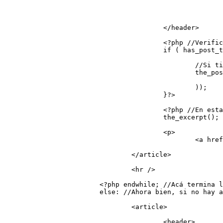
							<?php the_time(get_option('date_format')); //Muestra la fecha de publicación del artículo ?
							&bull;
							<?php the_category(', '); //Muestra enlaces a las categorías separados por coma ?></div
					</header>

					<?php //Verifica si el post tiene una imágen destacada

					if ( has_post_thumbnail() ) {

						//Si tiene imágen destacada entonces carga la imagen en tamaño thumbnail (miniatura), y le añade la clase alignleft

						the_post_thumbnail('thumbnail', array(

							'class' => 'alignleft'
						));

					}?>

					<?php //En esta parte muestra el extracto del post

					the_excerpt(); ?>

					<p>

						<a href="<?php the_permalink(); //Imprime un link al detalle del post ?>" title="<?php the_title_attribute(); //Añade ul título al enlace ?>" class="btn btn-default"><?php _e('Ver más', 'amk'); //El botón dirá Ver más. ?></a></p>

				</article>

				<hr />

			<?php endwhile; //Acá termina la estructura con la que se presentará cada post

			else: //Ahora bien, si no hay artículos para mostrar entonces cargará lo siguiente  ?>

				<article>

					<header>
