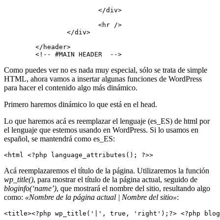
			</div>

			<hr />

		</div>

	</header>

	<!-- #MAIN HEADER  -->
Como puedes ver no es nada muy especial, sólo se trata de simple
HTML, ahora vamos a insertar algunas funciones de WordPress
para hacer el contenido algo más dinámico.
Primero haremos dinámico lo que está en el head.
Lo que haremos acá es reemplazar el lenguaje (es_ES) de html por
el lenguaje que estemos usando en WordPress. Si lo usamos en
español, se mantendrá como es_ES:
<html <?php language_attributes(); ?>>
Acá reemplazaremos el título de la página. Utilizaremos la función
wp_title()
, para mostrar el título de la página actual, seguido de
bloginfo(‘name’)
, que mostrará el nombre del sitio, resultando algo
como:
«Nombre de la página actual | Nombre del sitio»
:
<title><?php wp_title('|', true, 'right');?> <?php blog