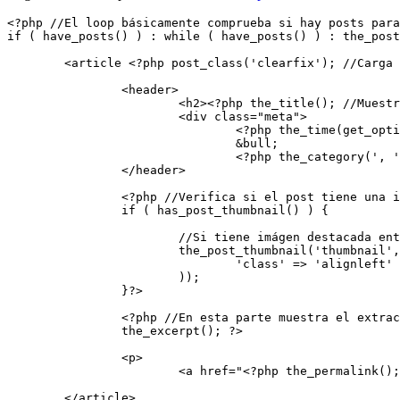
<?php //El loop básicamente comprueba si hay posts para
if ( have_posts() ) : while ( have_posts() ) : the_post
	<article <?php post_class('clearfix'); //Carga las clases específicas del post y agrega la clase clearfix ?>>

		<header>

			<h2><?php the_title(); //Muestra el título del post ?></h2>

			<div class="meta">

				<?php the_time(get_option('date_format')); //Muestra la fecha de publicación del artículo ?>

				&bull;

				<?php the_category(', '); //Muestra enlaces a las categorías separados por coma ?></div>

		</header>

		<?php //Verifica si el post tiene una imágen destacada

		if ( has_post_thumbnail() ) {

			//Si tiene imágen destacada entonces carga la imagen en tamaño thumbnail (miniatura), y le añade la clase alignleft

			the_post_thumbnail('thumbnail', array(

				'class' => 'alignleft'

			));

		}?>

		<?php //En esta parte muestra el extracto del post

		the_excerpt(); ?>

		<p>

			<a href="<?php the_permalink(); //Imprime un link al detalle del post ?>" title="<?php the_title_attribute(); //Añade ul título al enlace ?>" class="btn btn-default"><?php _e('Ver más', 'amk'); //El botón dirá Ver más. ?></a></p>

	</article>
