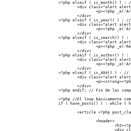
			<?php elseif ( is_month() ) : // Si estamos en una página de archivo mensual?>

				<div class="alert alert-info">

					<p><?php _e('Archivo', 'amk');?>: <strong><?php the_date('F Y'); //Muestra la fecha del archivo (mes y año) ?></strong></p>

				</div>

			<?php elseif ( is_year() ) : // Si estamos en una página de archivo anual?>

				<div class="alert alert-info">

					<p><?php _e('Archivo', 'amk');?>: <strong><?php the_date('Y'); //Muestra la fecha del archivo (año) ?></strong></p>

				</div>

			<?php elseif ( is_search() ) : // Si estamos en una página de resultados de búsqueda?>

				<div class="alert alert-info">

					<p><?php _e('Resultados para', 'amk');?>: <strong><?php echo the_search_query(); ////Muestra el término por el que se ha realizado la búsqueda ?></strong></p>

				</div>

			<?php elseif ( is_author() ) : // Si estamos en una página de artículos escritos pur un autor específico?>

				<div class="alert alert-info">

					<p><?php _e('Artículos por', 'amk');?>: <strong><?php $curauth = (isset($_GET['author_name'])) ? get_user_by('slug', $author_name) : get_userdata(intval($author)); echo $curauth->display_name; //Muestra el nombre del autor ?></strong></p>

				</div>

			<?php elseif ( is_404() ) : // Si estamos en una página de error 404?>

				<div class="alert alert-danger">

					<p><strong><?php _e('Error 404', 'amk');?>:</strong> <?php _e('Página no encontrada', 'amk');?></p>

				</div>

			<?php endif; // Fin de las comprobaciones condicionales ?>

			<?php //El loop básicamente comprueba si hay posts para mostrar, luego mientras haya posts cargará cada uno de ellos usando el esquema que se ve a continuación

			if ( have_posts() ) : while ( have_posts() ) : the_post(); ?>

				<article <?php post_class('clearfix'); //Carga las clases específicas del post y agrega la clase clearfix ?>>

					<header>

						<h2><?php the_title(); //Muestra el título del post ?></h2>

						<div class="meta">
