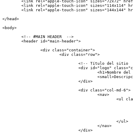
	<link rel="apple-touch-icon" sizes="72x72" href="img/apple-touch-icon-120x120.png" />

	<link rel="apple-touch-icon" sizes="114x114" href="img/apple-touch-icon-76x76.png" />

	<link rel="apple-touch-icon" sizes="144x144" href="img/apple-touch-icon-152x152.png" />

</head>

<body>

	<!-- #MAIN HEADER  -->

	<header id="main-header">

		<div class="container">

			<div class="row">

				<!-- Título del sitio  -->	

				<div id="logo" class="col-md-6">

					<h1>Nombre del sitio<br>

					<small>Descripción del sitio</small></h1>

				</div>

				<div class="col-md-6">

					<nav>

						<ul class="menu nav nav-pills">

							<li><a href="">Inicio</a></li>
							<li><a href="">Acerca de</a></li>
							<li><a href="">FranciscoAMK</a></li>
							<li><a href="">Volver al tutorial</a></li>
						</ul>

					</nav>

				</div>
