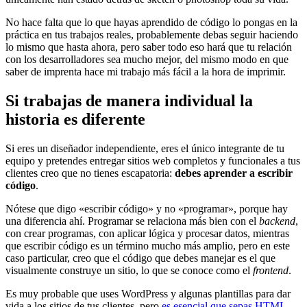
No hace falta que lo que hayas aprendido de código lo pongas en la
práctica en tus trabajos reales, probablemente debas seguir haciendo
lo mismo que hasta ahora, pero saber todo eso hará que tu relación
con los desarrolladores sea mucho mejor, del mismo modo en que
saber de imprenta hace mi trabajo más fácil a la hora de imprimir.
Si trabajas de manera individual la
historia es diferente
Si eres un diseñador independiente, eres el único integrante de tu
equipo y pretendes entregar sitios web completos y funcionales a tus
clientes creo que no tienes escapatoria:
debes aprender a escribir
código
.
Nótese que digo «escribir código» y no «programar», porque hay
una diferencia ahí. Programar se relaciona más bien con el
backend
,
con crear programas, con aplicar lógica y procesar datos, mientras
que escribir código es un término mucho más amplio, pero en este
caso particular, creo que el código que debes manejar es el que
visualmente construye un sitio, lo que se conoce como el
frontend
.
Es muy probable que uses WordPress y algunas plantillas para dar
vida a los sitios de tus clientes, pero
es esencial que sepas HTML,