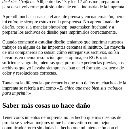
de Artes Gráficas
. Allí, entre los 13 y los 17 años me prepararon
para desenvolverme profesionalmente en la industria de la imprenta.
Aprendí muchas cosas en el área de prensa y encuadernación, pero
mi enfoque siempre estuvo en la pre-prensa. No aprendí nada de
diseño, pero sí a manejar photoshop, pagemaker, freehand y a
preparar los archivos de diseño para imprimirlos correctamente.
Cuando comencé a estudiar diseño teníamos que imprimir nuestros
trabajos en alguna de las imprentas cercanas al instituto. La mayoría
de mis compañeros no sabían cómo entregar sus archivos, solían
llevarlos en menor resolución que la óptima, en RGB o sin
suficiente sangrado, mientras que, por mis experiencias previas, los
archivos que yo llevaba siempre estaban en el formato, esquema de
color y resoluciones correctas.
Tanta era la diferencia que recuerdo que uno de los muchachos de la
imprenta se refería a mí como
«El chico que trae bien sus trabajos
para imprimir.»
Saber más cosas no hace daño
Tener conocimientos de imprenta no ha hecho que mis diseños de
pronto se vuelvan mejores ni me ha convertido en un mejor
comunicador, pero sin dudas ha hecho que mi interacción con el