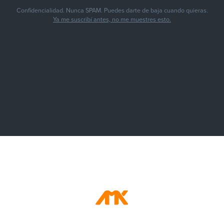
Confidencialidad. Nunca SPAM. Puedes darte de baja cuando quieras.
Ya me suscribí antes, no me muestres esto.