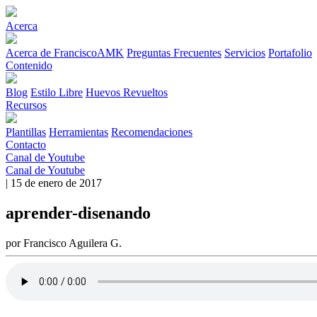
Acerca
Acerca de FranciscoAMK
Preguntas Frecuentes
Servicios
Portafolio
Contenido
Blog
Estilo Libre
Huevos Revueltos
Recursos
Plantillas
Herramientas
Recomendaciones
Contacto
Canal de Youtube
Canal de Youtube
| 15 de enero de 2017
aprender-disenando
por Francisco Aguilera G.