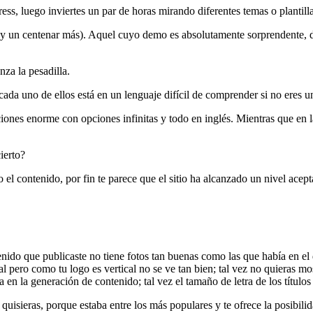
ss, luego inviertes un par de horas mirando diferentes temas o plantilla
io (y un centenar más). Aquel cuyo demo es absolutamente sorprendente, 
za la pesadilla.
ada uno de ellos está en un lenguaje difícil de comprender si no eres u
ones enorme con opciones infinitas y todo en inglés. Mientras que en la 
ierto?
 el contenido, por fin te parece que el sitio ha alcanzado un nivel acept
tenido que publicaste no tiene fotos tan buenas como las que había en e
l pero como tu logo es vertical no se ve tan bien; tal vez no quieras most
ia en la generación de contenido; tal vez el tamaño de letra de los títu
isieras, porque estaba entre los más populares y te ofrece la posibilidad