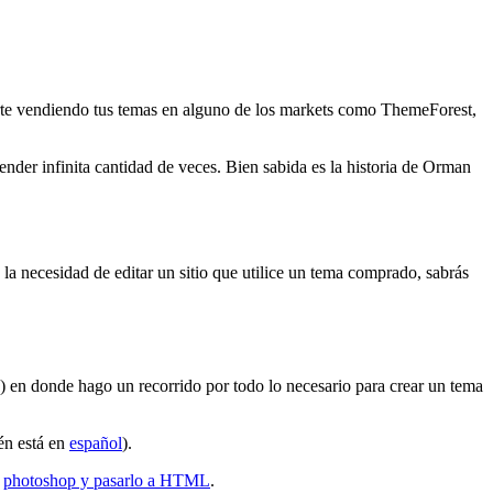
uerte vendiendo tus temas en alguno de los markets como ThemeForest,
ender infinita cantidad de veces. Bien sabida es la historia de Orman
 la necesidad de editar un sitio que utilice un tema comprado, sabrás
) en donde hago un recorrido por todo lo necesario para crear un tema
én está en
español
).
n
photoshop y pasarlo a HTML
.