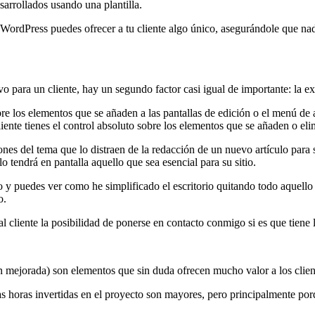
esarrollados usando una plantilla.
 WordPress puedes ofrecer a tu cliente algo único, asegurándole que na
ivo para un cliente, hay un segundo factor casi igual de importante: la e
re los elementos que se añaden a las pantallas de edición o el menú de
nte tienes el control absoluto sobre los elementos que se añaden o elimi
ciones del tema que lo distraen de la redacción de un nuevo artículo pa
ólo tendrá en pantalla aquello que sea esencial para su sitio.
o y puedes ver como he simplificado el escritorio quitando todo aquello
o.
l cliente la posibilidad de ponerse en contacto conmigo si es que tiene l
n mejorada) son elementos que sin duda ofrecen mucho valor a los cliente
 horas invertidas en el proyecto son mayores, pero principalmente porqu