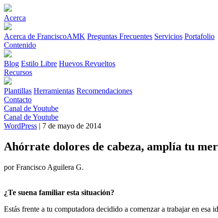
Acerca
Acerca de FranciscoAMK
Preguntas Frecuentes
Servicios
Portafolio
Contenido
Blog
Estilo Libre
Huevos Revueltos
Recursos
Plantillas
Herramientas
Recomendaciones
Contacto
Canal de Youtube
Canal de Youtube
WordPress
| 7 de mayo de 2014
Ahórrate dolores de cabeza, amplía tu me
por Francisco Aguilera G.
¿Te suena familiar esta situación?
Estás frente a tu computadora decidido a comenzar a trabajar en esa id